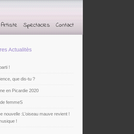
Artiste
Spectacles
Contact
res Actualitès
arti !
lence, que dis-tu ?
ine en Picardie 2020
e de femmeS
 nouvelle :L’oiseau mauve revient !
usique !