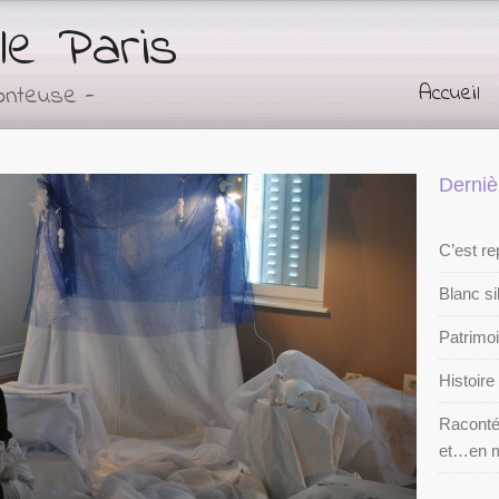
le Paris
Accueil
onteuse -
Derniè
C’est rep
Blanc si
Patrimo
Histoir
Racontée
et…en m