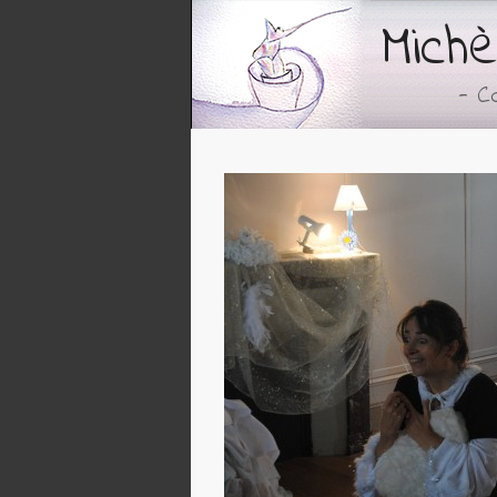
Michè
- C